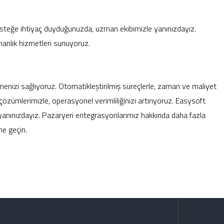
desteğe ihtiyaç duyduğunuzda, uzman ekibimizle yanınızdayız.
ışmanlık hizmetleri sunuyoruz.
tmenizi sağlıyoruz.
Otomatikleştirilmiş süreçlerle, zaman ve maliyet
zümlerimizle, operasyonel verimliliğinizi artırıyoruz.
Easysoft
in yanınızdayız. Pazaryeri entegrasyonlarımız hakkında daha fazla
me geçin.