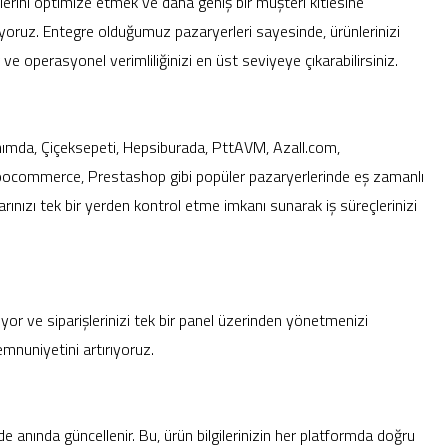
eçlerini optimize etmek ve daha geniş bir müşteri kitlesine
yoruz. Entegre olduğumuz pazaryerleri sayesinde, ürünlerinizi
r ve operasyonel verimliliğinizi en üst seviyeye çıkarabilirsiniz.
anımda, Çiçeksepeti, Hepsiburada, PttAVM, Azall.com,
commerce, Prestashop gibi popüler pazaryerlerinde eş zamanlı
larınızı tek bir yerden kontrol etme imkanı sunarak iş süreçlerinizi
yor ve siparişlerinizi tek bir panel üzerinden yönetmenizi
mnuniyetini artırıyoruz.
nde anında güncellenir. Bu, ürün bilgilerinizin her platformda doğru