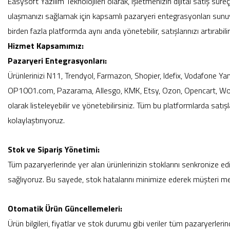
Easysoft Yazılım Teknolojileri olarak, işletmenizin dijital satış sür
ulaşmanızı sağlamak için kapsamlı pazaryeri entegrasyonları sunu
birden fazla platformda aynı anda yönetebilir, satışlarınızı artırabili
Hizmet Kapsamımız:
Pazaryeri Entegrasyonları:
Ürünlerinizi N11, Trendyol, Farmazon, Shopier, Idefix, Vodafone Y
OP1001.com, Pazarama, Allesgo, KMK, Etsy, Ozon, Opencart, Woo
olarak listeleyebilir ve yönetebilirsiniz. Tüm bu platformlarda satış
kolaylaştırıyoruz.
Stok ve Sipariş Yönetimi:
Tüm pazaryerlerinde yer alan ürünlerinizin stoklarını senkronize edi
sağlıyoruz. Bu sayede, stok hatalarını minimize ederek müşteri me
Otomatik Ürün Güncellemeleri:
Ürün bilgileri, fiyatlar ve stok durumu gibi veriler tüm pazaryerleri